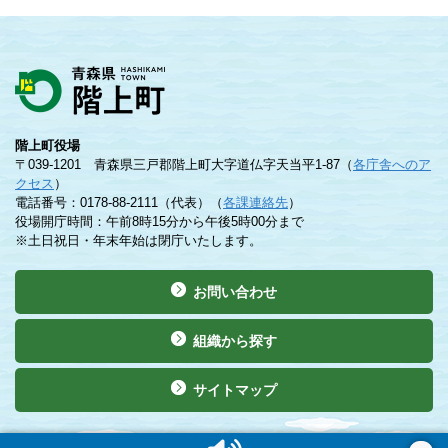
階上町役場
〒039-1201 青森県三戸郡階上町大字道仏字天当平1-87（
各庁舎へのア
クセス
）
電話番号：0178-88-2111（代表）（
各課連絡先
）
役場開庁時間：午前8時15分から午後5時00分まで
※土日祝日・年末年始は閉庁いたします。
お問い合わせ
組織から探す
サイトマップ
©Copyright 2019 Hashikami Town. All rights reserved.