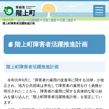
M
現在位置：
ホーム
行政情報
計画・施策
介護・福祉
階上町障害者活躍推進計画
階上町障害者活躍推進計画
階上町障害者活躍推進計画
令和元年6月に「障害者の雇用の促進等に関する法律」が改
正され、地方公共団体は率先して障害者の雇用を行う責務が
明示されたことから、障害者の雇用に関する具体的な取り組
みを盛り込んだ「階上町障害者活躍推進計画」を策定してい
ます。