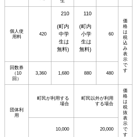
生
210
110
価
格
(町内
(町内
個人使
は
420
60
中学
小学
用料
税
生は
生は
込
み
無料)
無料)
表
示
で
回数券
す
（10
3,360
1,680
880
480
回）
価
格
町民が利用する
町民以外が利用
は
場合
する場合
税
団体利
抜
用
表
示
10,000
20,000
で
す