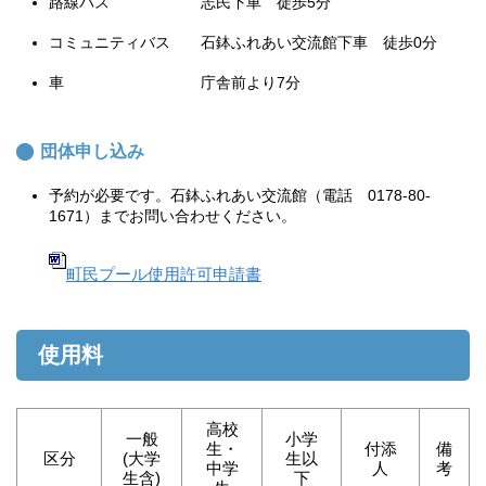
路線バス 志民下車 徒歩5分
コミュニティバス 石鉢ふれあい交流館下車 徒歩0分
車 庁舎前より7分
団体申し込み
予約が必要です。石鉢ふれあい交流館（電話 0178-80-
1671）までお問い合わせください。
町民プール使用許可申請書
使用料
高校
一般
小学
生・
付添
備
区分
(大学
生以
中学
人
考
生含)
下