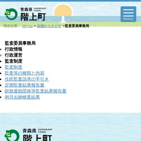
M
現在位置：
ホーム
組織からさがす
監査委員事務局
監査委員事務局
行政情報
行政運営
監査制度
監査制度
監査等の種類と内容
住民監査請求の手引き
定期監査結果報告書
財政援助団体等監査結果報告書
例月出納検査結果