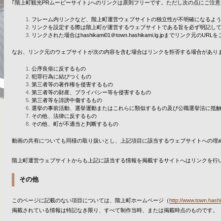
｢階上町観光PRムービーサイト｣へのリンクは原則フリーです。ただし次の点にご注
フレーム内リンクなど、階上町運営ウェブサイトの独立性が不明確になるよ
リンクを設定する際は階上町が運営するウェブサイトである旨を必ず明記し
リンクされた場合はhashikami01＠town.hashikami.lg.jpまでリンク元のU
なお、リンク元のウェブサイトが次の内容を含む場合はリンクを拒否する場合があり
公序良俗に反するもの
犯罪行為に結びつくもの
第三者等の著作権を侵害するもの
第三者等の財産、プライバシー等を侵害するもの
第三者等を誹謗中傷するもの
選挙の事前活動、選挙運動またはこれらに類似するもの及び公職選挙法に抵
その他、法律に反するもの
その他、町が不適当と判断するもの
動画の共有についても同様の取り扱いとし、上記項目に該当するウェブサイトへの埋
階上町運営ウェブサイトからも上記に該当する情報を掲載するサイトへはリンクを行
その他
このページに記載のない項目については、階上町ホームページ（
http://www.town.hashi
掲載されている情報は特記なき限り、すべて制作当時、または掲載時点のものです。