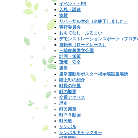
イベント・PR
入札・調達
協賛
リハーサル大会（※終了しました）
実行委員会
おもてなし・ふるまい
デモンストレーションスポーツ（フロア
自転車（ロードレース）
三陸復興国立公園
計画・施策
環境・安全
選挙
選挙運動用ポスター掲示場設置場所
階上町の紹介
町長の部屋
町の概要
交通アクセス
歴史
町民憲章
町ＰＲ動画
町民歌
シンボル
シンボルキャラクター