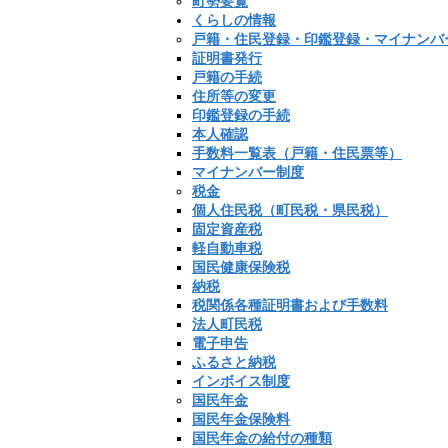
町勢要覧
くらしの情報
戸籍・住民登録・印鑑登録・マイナンバ
証明書発行
戸籍の手続
住所等の変更
印鑑登録の手続
本人確認
手数料一覧表（戸籍・住民票等）
マイナンバー制度
税金
個人住民税（町民税・県民税）
固定資産税
軽自動車税
国民健康保険税
納税
税関係各種証明書および手数料
法人町民税
電子申告
ふるさと納税
インボイス制度
国民年金
国民年金保険料
国民年金の給付の種類