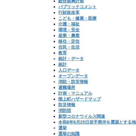
総合振興計画
パブリックコメント
行財政改革
こども・健康・医療
介護・福祉
環境・安全
産業・農業
移住・定住
住民・生活
教育
統計・データ
統計
人口データ
オープンデータ
消防・防災情報
避難場所
計画・マニュアル
階上町ハザードマップ
防災情報
消防団
新型コロナウイルス関連
令和8年6月25日岩手県沖を震源とする
選挙
選挙の知識