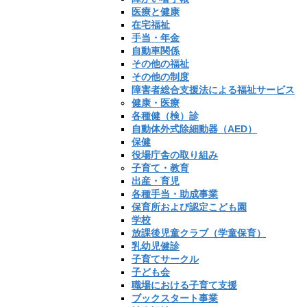
医療と健康
在宅福祉
手当・年金
自動車関係
その他の福祉
その他の制度
障害者総合支援法による福祉サービス
健康・医療
各種健（検）診
自動体外式除細動器（AED）
保健
役場庁舎の取り組み
子育て・教育
出産・育児
各種手当・助成事業
保育所および認定こども園
学校
放課後児童クラブ（学童保育）
乳幼児健診
子育てサークル
子ども会
職場における子育て支援
ブックスタート事業