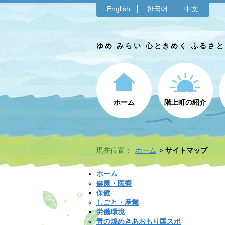
English
한국어
中文
ゆめ みらい 心ときめく ふるさ
ホーム
階上町の紹介
現在位置：
ホーム
サイトマップ
ホーム
健康・医療
保健
しごと・産業
労働環境
青の煌めきあおもり国スポ