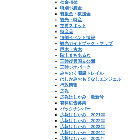
社会福祉
特別弔慰金
義援金・救援金
観光・特産
主要スポット
特産品
恒例イベント情報
観光ガイドブック・マップ
巨木・古木
階上まちあるき
三陸復興国立公園
三陸ジオパーク
みちのく潮風トレイル
はしかみおもてなしエンジェル
行政情報
広報
広報はしかみ 最新号
有料広告募集
バックナンバー
広報はしかみ 2021年
広報はしかみ 2022年
広報はしかみ 2023年
広報はしかみ 2024年
広報はしかみ 2025年