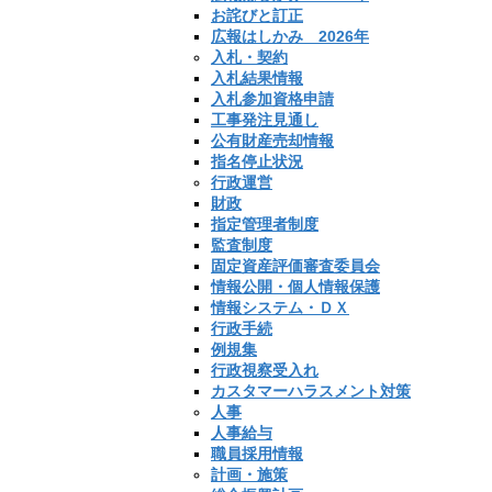
お詫びと訂正
広報はしかみ 2026年
入札・契約
入札結果情報
入札参加資格申請
工事発注見通し
公有財産売却情報
指名停止状況
行政運営
財政
指定管理者制度
監査制度
固定資産評価審査委員会
情報公開・個人情報保護
情報システム・ＤＸ
行政手続
例規集
行政視察受入れ
カスタマーハラスメント対策
人事
人事給与
職員採用情報
計画・施策