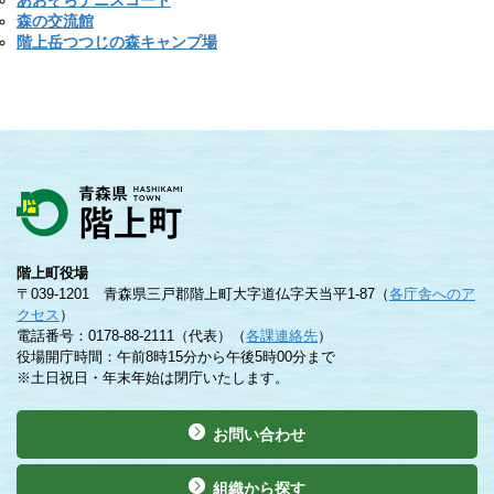
あおぞらテニスコート
森の交流館
階上岳つつじの森キャンプ場
階上町役場
〒039-1201 青森県三戸郡階上町大字道仏字天当平1-87（
各庁舎へのア
クセス
）
電話番号：0178-88-2111（代表）（
各課連絡先
）
役場開庁時間：午前8時15分から午後5時00分まで
※土日祝日・年末年始は閉庁いたします。
お問い合わせ
組織から探す