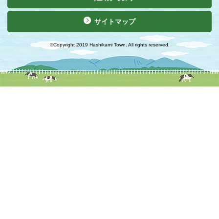
サイトマップ
©Copyright 2019 Hashikami Town. All rights reserved.