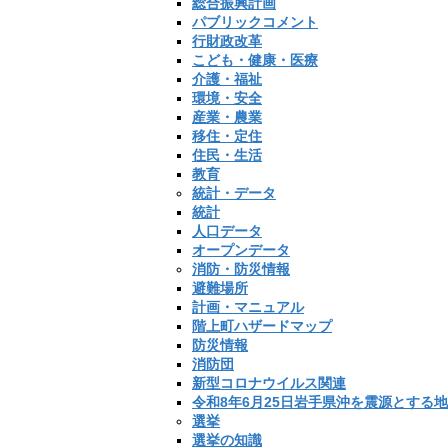
総合振興計画
パブリックコメント
行財政改革
こども・健康・医療
介護・福祉
環境・安全
産業・農業
移住・定住
住民・生活
教育
統計・データ
統計
人口データ
オープンデータ
消防・防災情報
避難場所
計画・マニュアル
階上町ハザードマップ
防災情報
消防団
新型コロナウイルス関連
令和8年6月25日岩手県沖を震源とする
選挙
選挙の知識