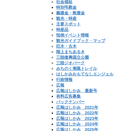
社会福祉
特別弔慰金
義援金・救援金
観光・特産
主要スポット
特産品
恒例イベント情報
観光ガイドブック・マップ
巨木・古木
階上まちあるき
三陸復興国立公園
三陸ジオパーク
みちのく潮風トレイル
はしかみおもてなしエンジェル
行政情報
広報
広報はしかみ 最新号
有料広告募集
バックナンバー
広報はしかみ 2021年
広報はしかみ 2022年
広報はしかみ 2023年
広報はしかみ 2024年
広報はしかみ 2025年