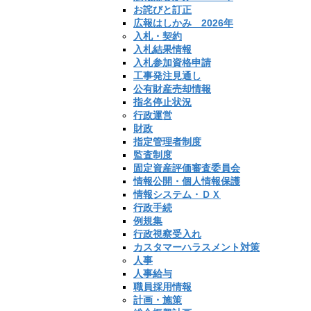
お詫びと訂正
広報はしかみ 2026年
入札・契約
入札結果情報
入札参加資格申請
工事発注見通し
公有財産売却情報
指名停止状況
行政運営
財政
指定管理者制度
監査制度
固定資産評価審査委員会
情報公開・個人情報保護
情報システム・ＤＸ
行政手続
例規集
行政視察受入れ
カスタマーハラスメント対策
人事
人事給与
職員採用情報
計画・施策