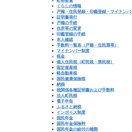
町勢要覧
くらしの情報
戸籍・住民登録・印鑑登録・マイナンバ
証明書発行
戸籍の手続
住所等の変更
印鑑登録の手続
本人確認
手数料一覧表（戸籍・住民票等）
マイナンバー制度
税金
個人住民税（町民税・県民税）
固定資産税
軽自動車税
国民健康保険税
納税
税関係各種証明書および手数料
法人町民税
電子申告
ふるさと納税
インボイス制度
国民年金
国民年金保険料
国民年金の給付の種類