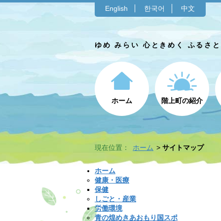
English
한국어
中文
ゆめ みらい 心ときめく ふるさ
ホーム
階上町の紹介
現在位置：
ホーム
サイトマップ
ホーム
健康・医療
保健
しごと・産業
労働環境
青の煌めきあおもり国スポ