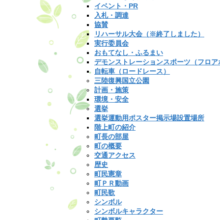
イベント・PR
入札・調達
協賛
リハーサル大会（※終了しました）
実行委員会
おもてなし・ふるまい
デモンストレーションスポーツ（フロア
自転車（ロードレース）
三陸復興国立公園
計画・施策
環境・安全
選挙
選挙運動用ポスター掲示場設置場所
階上町の紹介
町長の部屋
町の概要
交通アクセス
歴史
町民憲章
町ＰＲ動画
町民歌
シンボル
シンボルキャラクター